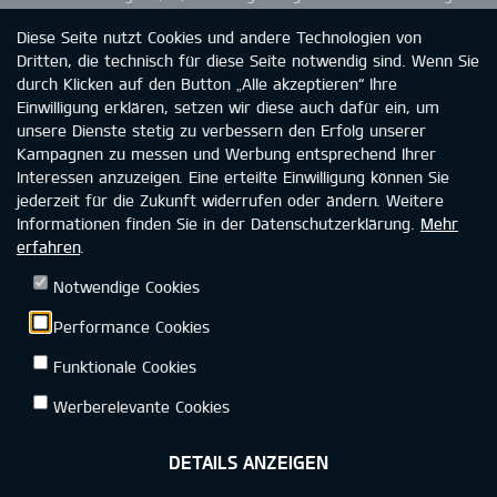
(PHEV) garantiert Kia eine Batteriekapazität von 70 %. Die
Diese Seite nutzt Cookies und andere Technologien von
Kapazitätsminderung der Batterie in HEV- und MHEV-
Dritten, die technisch für diese Seite notwendig sind. Wenn Sie
Fahrzeugen ist nicht durch die Garantie abgedeckt. Wie du
durch Klicken auf den Button „Alle akzeptieren“ Ihre
einer möglichen Kapazitätsminderung entgegenwirken wirken
Einwilligung erklären, setzen wir diese auch dafür ein, um
kannst, entnimmst du bitte der Betriebsanleitung. Weitere
unsere Dienste stetig zu verbessern den Erfolg unserer
Informationen zur Kia-Garantie findest du unter
Kampagnen zu messen und Werbung entsprechend Ihrer
www.kia.com/de/garantie.
Interessen anzuzeigen. Eine erteilte Einwilligung können Sie
jederzeit für die Zukunft widerrufen oder ändern. Weitere
Informationen finden Sie in der Datenschutzerklärung.
Mehr
erfahren
.
Kia Deutschland
Datenschutz
Rechtliche Hinweise
Notwendige Cookies
Impressum
Kontakt
Barrierefreiheit
Performance Cookies
Funktionale Cookies
Werberelevante Cookies
DETAILS ANZEIGEN
©2026 KIA DEUTSCHLAND GMBH