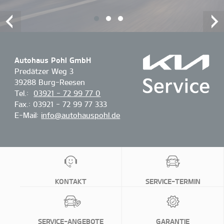
1
2
3
Autohaus Pohl GmbH
Predätzer Weg 3
39288 Burg-Reesen
Tel.:
03921 - 72 99 77 0
Fax.: 03921 - 72 99 77 333
E-Mail:
info@autohauspohl.de
KONTAKT
SERVICE-TERMIN
SERVICE-ANGEBOTE
GARANTIE